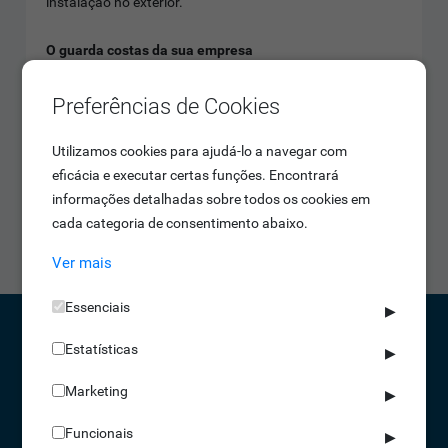
instalação no exterior.
O guarda costas da sua empresa
Equipado com dois relés de acessos, controlo de alarme e
entrada para detetor de fumo, este terminal protegerá
Preferências de Cookies
com eficiência a sua empresa!
Utilizamos cookies para ajudá-lo a navegar com
Proteção em grande
eficácia e executar certas funções. Encontrará
Graças à sua enorme capacidade de armazenamento de
informações detalhadas sobre todos os cookies em
movimentos e de utilizadores, o IDONIC AEON 111 é o
cada categoria de consentimento abaixo.
equipamento ideal para grandes empresas.
Ver mais
Essenciais
▶
Estatísticas
▶
CONTACTOS
Marketing
▶
NORTE 229 428 790 | SUL 210 131 427
Funcionais
(chamada para a rede fixa nacional)
▶