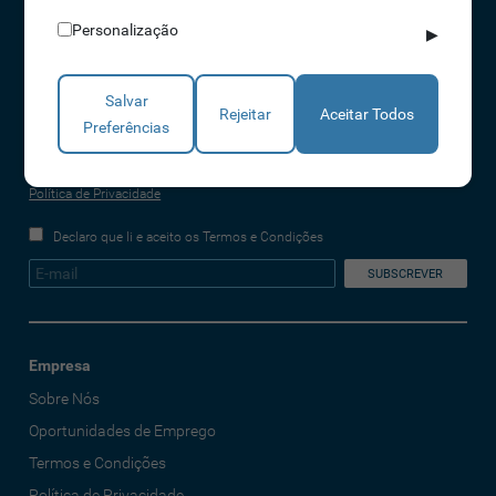
info@idonic.com
Personalização
▶
Salvar
REDES SOCIAIS
Rejeitar
Aceitar Todos
Preferências
A IDONIC assegura que os dados fornecidos são apenas tratados pela
empresa, de forma segura e confidencial. Mais informações referentes à
Política de Privacidade
Declaro que li e aceito os Termos e Condições
Empresa
Sobre Nós
Oportunidades de Emprego
Termos e Condições
Política de Privacidade