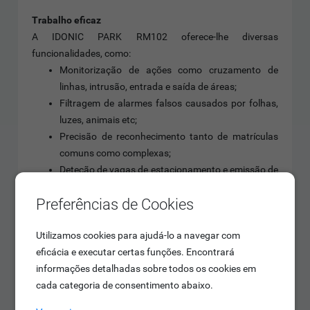
Trabalho eficaz
A IDONIC PARK RM102 oferece-lhe diversas
funcionalidades, como:
Monitorização de ações como cruzamento de
linhas, intrusão, entrada e saída de áreas;
Filtragem de alarmes falsos causados por folhas,
luzes, animais etc;
Precisão de reconhecimento tanto de matrículas
comuns como complexas;
Deteção de vagas de estacionamento e emissão de
alarmes para lugares livres.
Preferências de Cookies
Informação que nunca mais acaba
A informação sobre a matrícula do veículo é apenas uma
Utilizamos cookies para ajudá-lo a navegar com
amostra das informações que esta câmara consegue
eficácia e executar certas funções. Encontrará
retirar. Além da matrícula, a IDONIC PARK RM102 deteta
informações detalhadas sobre todos os cookies em
atributos do veículo, como tipo de veículo, a cor e ainda a
cada categoria de consentimento abaixo.
marca. Da mesma forma, também deteta matrículas de