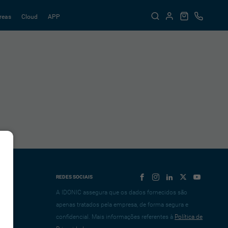
reas
Cloud
APP
REDES SOCIAIS
A IDONIC assegura que os dados fornecidos são
apenas tratados pela empresa, de forma segura e
confidencial. Mais informações referentes à
Política de