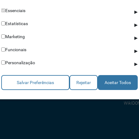
Essenciais
▶
Estatísticas
▶
Marketing
▶
Parceiros
Ajuda
Funcionais
▶
Revendedores
Apoio a
Personalização
▶
Estratégicos
Apoio T
Integradores
Comerci
Salvar Preferências
Rejeitar
Aceitar Todos
Consult
FAQ's
WikIDO