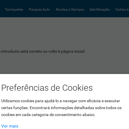
Torniquetes
Parques Auto
Rondas e Serviços
Identificação
Outras á
introduziu está correto ou volte à página inicial.
Preferências de Cookies
Utilizamos cookies para ajudá-lo a navegar com eficácia e executar
certas funções. Encontrará informações detalhadas sobre todos os
cookies em cada categoria de consentimento abaixo.
Ver mais