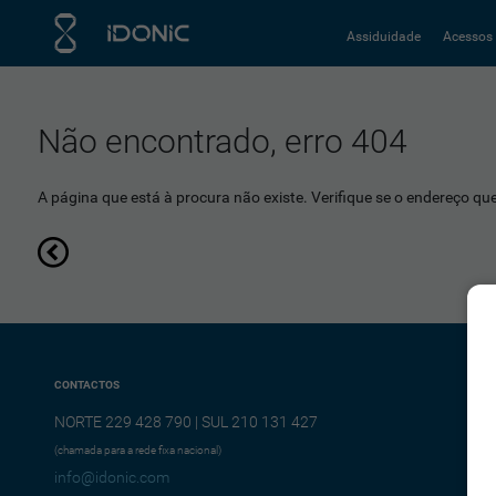
Assiduidade
Acessos
Não encontrado, erro 404
A página que está à procura não existe. Verifique se o endereço que 
CONTACTOS
NORTE 229 428 790 | SUL 210 131 427
(chamada para a rede fixa nacional)
info@idonic.com