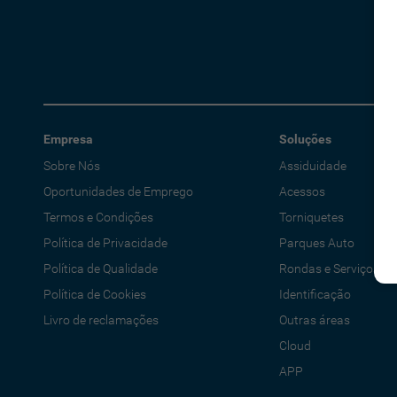
Empresa
Soluções
Sobre Nós
Assiduidade
Oportunidades de Emprego
Acessos
Termos e Condições
Torniquetes
Política de Privacidade
Parques Auto
Política de Qualidade
Rondas e Serviços
Política de Cookies
Identificação
Livro de reclamações
Outras áreas
Cloud
APP