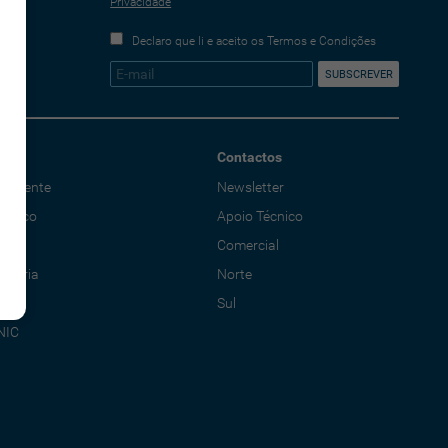
Privacidade
Declaro que li e aceito os Termos e Condições
Contactos
o Cliente
Newsletter
écnico
Apoio Técnico
al
Comercial
adoria
Norte
Sul
NIC