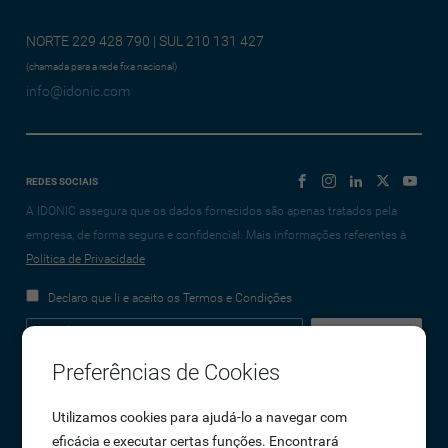
NORTE 229 428 790 | SUL 210 131 427
(chamada para a rede fixa nacional)
info@idonic.com
REDES SOCIAIS
A IDONIC assegura que os dados fornecidos são apenas tratados pela
empresa, de forma segura e confidencial. Mais informações referentes à
Política de Privacidade
Declaro que li e aceito os Termos e Condições
Preferências de Cookies
Empresa
Utilizamos cookies para ajudá-lo a navegar com
eficácia e executar certas funções. Encontrará
Sobre Nós