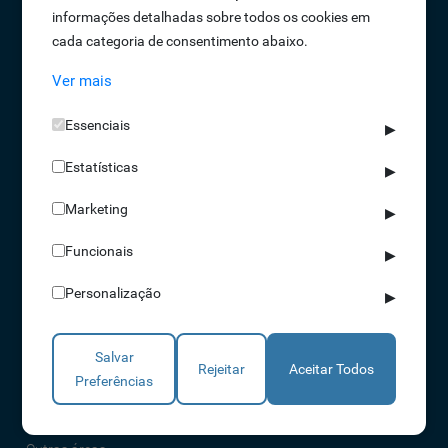
informações detalhadas sobre todos os cookies em
Oportunidades de Emprego
cada categoria de consentimento abaixo.
Termos e Condições
Ver mais
Política de Privacidade
Política de Qualidade
Essenciais
▶
Política de Cookies
Estatísticas
Livro de reclamações
▶
Marketing
▶
Soluções
Funcionais
▶
Assiduidade
Personalização
▶
Acessos
Torniquetes
Salvar
Parques Auto
Rejeitar
Aceitar Todos
Preferências
Rondas e Serviços
Identificação