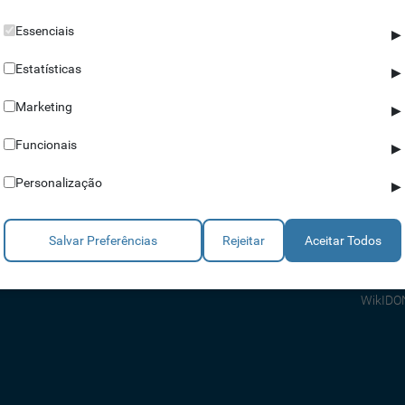
Essenciais
▶
Estatísticas
▶
Marketing
▶
Parceiros
Ajuda
Funcionais
▶
Revendedores
Apoio a
Personalização
▶
Estratégicos
Apoio T
Integradores
Comerci
Salvar Preferências
Rejeitar
Aceitar Todos
Consult
FAQ's
WikIDO