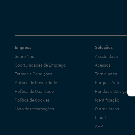
Empresa
Soluções
Sobre Nós
Assiduidade
Oportunidades de Emprego
Acessos
Termos e Condições
Torniquetes
Política de Privacidade
Parques Auto
Política de Qualidade
Rondas e Serviços
Política de Cookies
Identificação
Livro de reclamações
Outras áreas
Cloud
APP