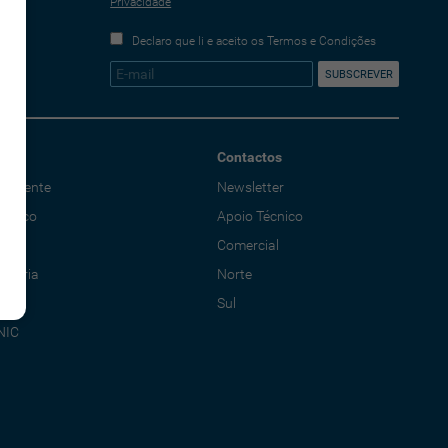
Privacidade
Declaro que li e aceito os Termos e Condições
Contactos
o Cliente
Newsletter
écnico
Apoio Técnico
al
Comercial
adoria
Norte
Sul
NIC