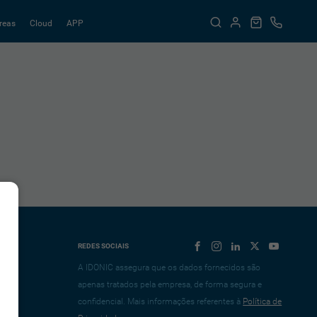
reas
Cloud
APP
REDES SOCIAIS
A IDONIC assegura que os dados fornecidos são
apenas tratados pela empresa, de forma segura e
confidencial. Mais informações referentes à
Política de