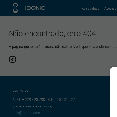
Assiduidade
Acessos
Não encontrado, erro 404
A página que está à procura não existe. Verifique se o endereço que 
CONTACTOS
NORTE 229 428 790 | SUL 210 131 427
(chamada para a rede fixa nacional)
info@idonic.com