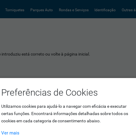
Torniquetes
Parques Auto
Rondas e Serviços
Identificação
Outras á
introduziu está correto ou volte à página inicial.
Preferências de Cookies
Utilizamos cookies para ajudá-lo a navegar com eficácia e executar
certas funções. Encontrará informações detalhadas sobre todos os
cookies em cada categoria de consentimento abaixo.
Ver mais