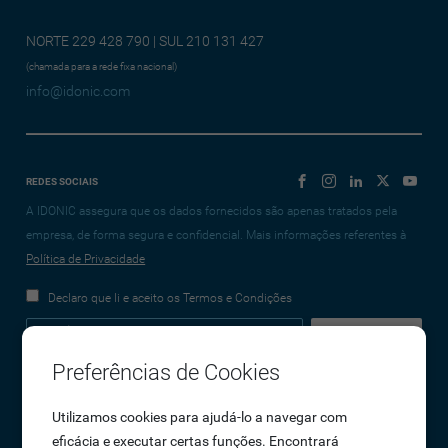
NORTE 229 428 790 | SUL 210 131 427
(chamada para a rede fixa nacional)
info@idonic.com
REDES SOCIAIS
A IDONIC assegura que os dados fornecidos são apenas tratados pela
empresa, de forma segura e confidencial. Mais informações referentes à
Política de Privacidade
Declaro que li e aceito os Termos e Condições
Preferências de Cookies
Empresa
Utilizamos cookies para ajudá-lo a navegar com
eficácia e executar certas funções. Encontrará
Sobre Nós