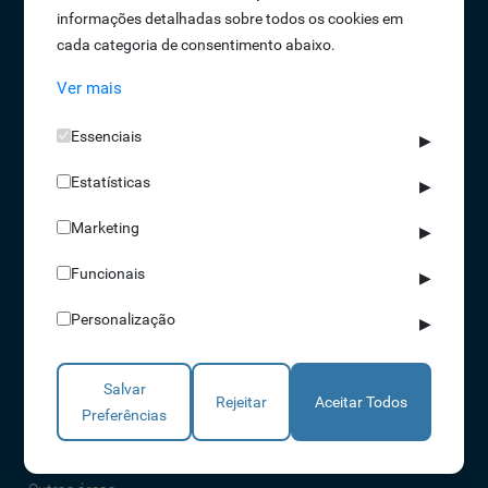
informações detalhadas sobre todos os cookies em
Oportunidades de Emprego
cada categoria de consentimento abaixo.
Termos e Condições
Ver mais
Política de Privacidade
Política de Qualidade
Essenciais
▶
Política de Cookies
Estatísticas
Livro de reclamações
▶
Marketing
▶
Soluções
Funcionais
▶
Assiduidade
Personalização
▶
Acessos
Torniquetes
Salvar
Parques Auto
Rejeitar
Aceitar Todos
Preferências
Rondas e Serviços
Identificação