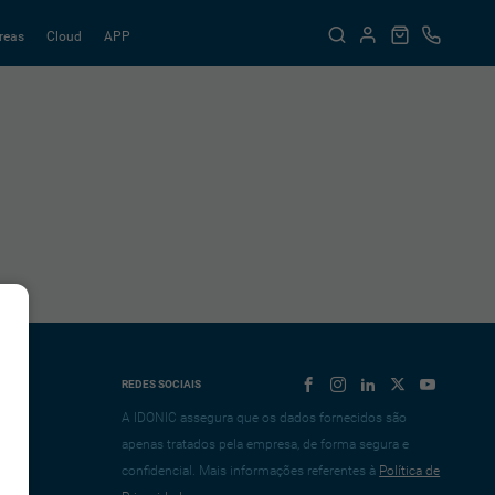
reas
Cloud
APP
REDES SOCIAIS
A IDONIC assegura que os dados fornecidos são
apenas tratados pela empresa, de forma segura e
confidencial. Mais informações referentes à
Política de