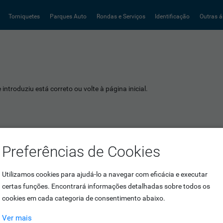
Torniquetes
Parques Auto
Rondas e Serviços
Identificação
Outras á
introduziu está correto ou volte à página inicial.
Preferências de Cookies
Utilizamos cookies para ajudá-lo a navegar com eficácia e executar
certas funções. Encontrará informações detalhadas sobre todos os
cookies em cada categoria de consentimento abaixo.
Ver mais