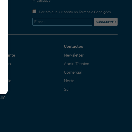
Privacidade
Declaro que li e aceito os Termos e Condições
Contactos
o Cliente
Newsletter
écnico
Apoio Técnico
al
Comercial
adoria
Norte
Sul
NIC