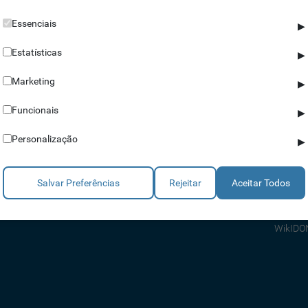
Essenciais
▶
Estatísticas
▶
Marketing
▶
Parceiros
Ajuda
Funcionais
▶
Revendedores
Apoio a
Personalização
▶
Estratégicos
Apoio T
Integradores
Comerci
Salvar Preferências
Rejeitar
Aceitar Todos
Consult
FAQ's
WikIDO