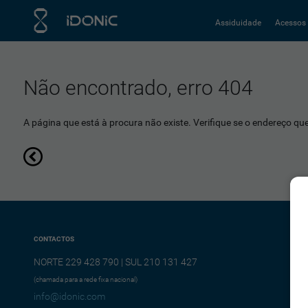
Assiduidade
Acessos
Não encontrado, erro 404
A página que está à procura não existe. Verifique se o endereço que 
CONTACTOS
NORTE 229 428 790 | SUL 210 131 427
(chamada para a rede fixa nacional)
info@idonic.com