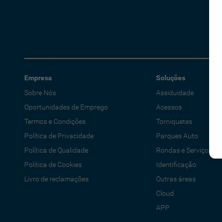
Empresa
Soluções
Sobre Nós
Assiduidade
Oportunidades de Emprego
Acessos
Termos e Condições
Torniquetes
Política de Privacidade
Parques Auto
Política de Qualidade
Rondas e Serviços
Política de Cookies
Identificação
Livro de reclamações
Outras áreas
Cloud
APP