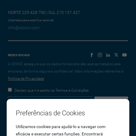
NORTE 229 428 790 | SUL 210 131 427
(chamada para a rede fixa nacional)
info@idonic.com
REDES SOCIAIS
A IDONIC assegura que os dados fornecidos são apenas tratados pela
empresa, de forma segura e confidencial. Mais informações referentes à
Política de Privacidade
Declaro que li e aceito os Termos e Condições
Preferências de Cookies
Empresa
Utilizamos cookies para ajudá-lo a navegar com
eficácia e executar certas funções. Encontrará
Sobre Nós