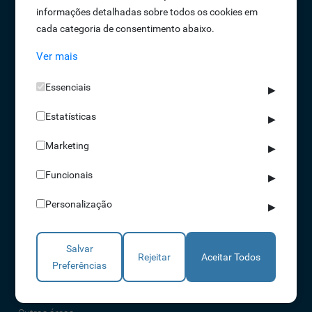
informações detalhadas sobre todos os cookies em
Oportunidades de Emprego
cada categoria de consentimento abaixo.
Termos e Condições
Ver mais
Política de Privacidade
Política de Qualidade
Essenciais
▶
Política de Cookies
Estatísticas
Livro de reclamações
▶
Marketing
▶
Soluções
Funcionais
▶
Assiduidade
Personalização
▶
Acessos
Torniquetes
Salvar
Parques Auto
Rejeitar
Aceitar Todos
Preferências
Rondas e Serviços
Identificação