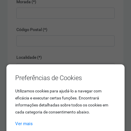
Morada (*)
Código Postal (*)
Localidade (*)
Preferências de Cookies
País (*)
Utilizamos cookies para ajudá-lo a navegar com
eficácia e executar certas funções. Encontrará
informações detalhadas sobre todos os cookies em
cada categoria de consentimento abaixo.
Tipo de produto ou serviços nos quais está mais
interessado em adquirir (*)
Ver mais