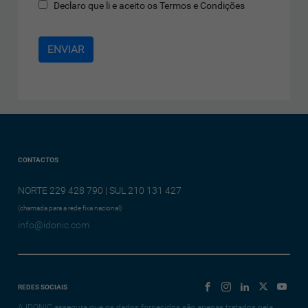
Declaro que li e aceito os Termos e Condições
CONTACTOS
NORTE 229 428 790 | SUL 210 131 427
(chamada para a rede fixa nacional)
info@idonic.com
REDES SOCIAIS
A IDONIC assegura que os dados fornecidos são apenas tratados pela