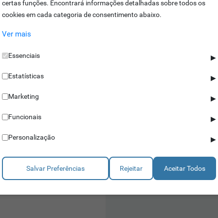
certas funções. Encontrará informações detalhadas sobre todos os
cookies em cada categoria de consentimento abaixo.
Ver mais
Essenciais
▶
Estatísticas
▶
Marketing
▶
Acessórios
Funcionais
▶
Personalização
▶
S ID TAG CONTACT
ntes à água
cisam de bateria
Salvar Preferências
Rejeitar
Aceitar Todos