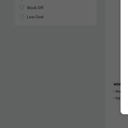
Stock Off
Low Cost
MEMÓRIA
Resiste
Não pre