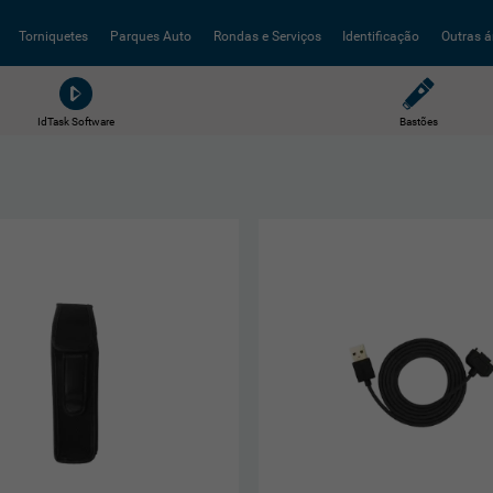
Torniquetes
Parques Auto
Rondas e Serviços
Identificação
Outras á
Bastões
IdTask Software