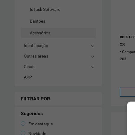
IdTask Software
Bastões
Acessórios
BOLSA DE
203
Identificação
Compatí
Outras áreas
203
Cloud
APP
FILTRAR POR
Sugeridos
Em destaque
Novidade