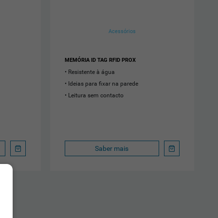
Acessórios
MEMÓRIA ID TAG RFID PROX
Resistente à água
Ideias para fixar na parede
Leitura sem contacto
Saber mais