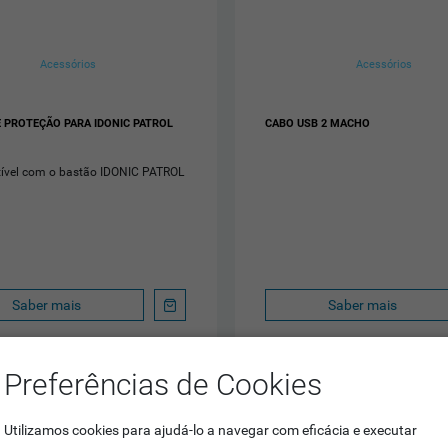
Acessórios
Acessórios
 PROTEÇÃO PARA IDONIC PATROL
CABO USB 2 MACHO
vel com o bastão IDONIC PATROL
Saber mais
Saber mais
Preferências de Cookies
Utilizamos cookies para ajudá-lo a navegar com eficácia e executar