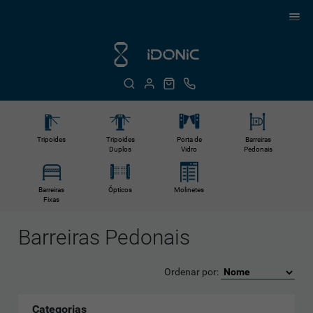
Tripoides
Tripoides
Porta de
Barreiras
Duplos
Vidro
Pedonais
Barreiras
Ópticos
Molinetes
Fixas
Barreiras Pedonais
Ordenar por:
Categorias