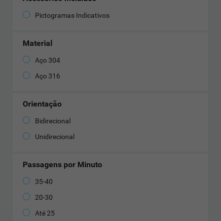
Pictogramas Indicativos
Material
Aço 304
Aço 316
Orientação
Bidirecional
Unidirecional
Passagens por Minuto
35-40
20-30
Até 25