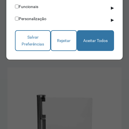
Funcionais
▶
Barreiras Pedonais
Personalização
▶
IDONIC TORN B109
Apto para mobilidade reduzida
Salvar
Abertura da porta a 90º
Rejeitar
Aceitar Todos
Preferências
Disponível em aço 304 e aço 316
Saber mais