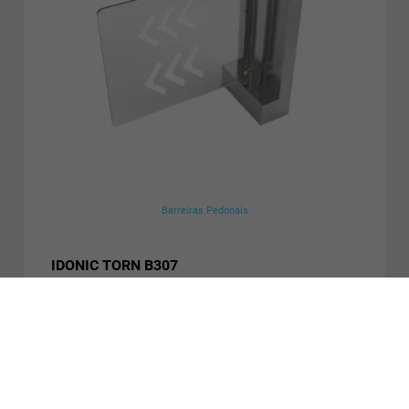
Barreiras Pedonais
IDONIC TORN B307
Porta individual motorizada
Controlo bidirecional
Apta para mobilidade reduzida
Saber mais