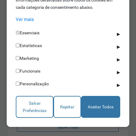
cada categoria de consentimento abaixo.
Ver mais
Essenciais
▶
Estatísticas
▶
Marketing
▶
Funcionais
▶
Personalização
Pilaretes e Sinalizadores
▶
PILARETE DISSUASOR
Salvar
Rejeitar
Aceitar Todos
Limitador de vias
Preferências
Bloqueador de estacionamento ilícito
Versátil e com grande durabilidade
Saber mais