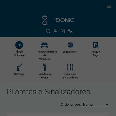
Reconhecimento
Leitores UHF
IdPark
Parque
de
Software
Pago
Matrículas
Barreiras
Bastidores e
Pilaretes e
Postes
Sinalizadores
Pilaretes e Sinalizadores
Ordenar por: