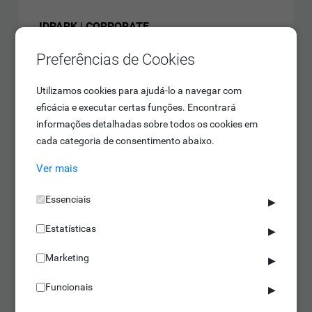
IDPARK | CORPORATE
350 pessoas (Ilimitado)
Preferências de Cookies
4 postos de trabalho (Ilimitado)
2 empresas (Ilimitado)
Saber mais
Utilizamos cookies para ajudá-lo a navegar com
Equipamentos ilimitados
eficácia e executar certas funções. Encontrará
informações detalhadas sobre todos os cookies em
cada categoria de consentimento abaixo.
Ver mais
Essenciais
▶
Estatísticas
▶
Marketing
▶
Funcionais
▶