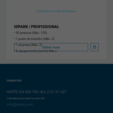
Software de Gestão de Parques
IDPARK | PROFISSIONAL
50 pessoas (Máx. 125)
1 posto de trabalho (Máx. 2)
1 empresa (Máx. 2)
Saber mais
6 equipamentos (Limite Máx.)
CONTACTOS
NORTE 229 428 790 | SUL 210 131 427
(chamada para a rede fixa nacional)
info@idonic.com