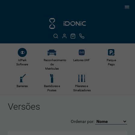
Reconhecimento
Leitores UHF
IdPark
Parque
de
Software
Pago
Matrículas
Barreiras
Bastidores e
Pilaretes e
Postes
Sinalizadores
Versões
Ordenar por: