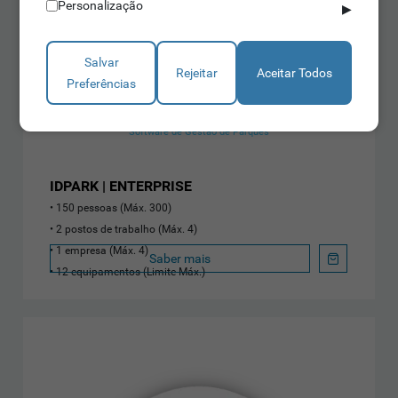
Personalização
▶
Salvar
Rejeitar
Aceitar Todos
Preferências
Software de Gestão de Parques
IDPARK | ENTERPRISE
150 pessoas (Máx. 300)
2 postos de trabalho (Máx. 4)
1 empresa (Máx. 4)
Saber mais
12 equipamentos (Limite Máx.)