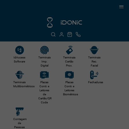
IdAccess
Terminais
Terminais
Terminais
Software
Imp.
Cartão
Rec.
Digital
Prox.
Facial
Terminais
Placas
Placas
Fechaduras
Multibiométricos
Contr. e
Contr. e
Leitores
Leitores
de
Biométricos
Cartão/QR
Code
Contagem
de
Pessoas