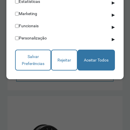
Estatísticas
▶
Marketing
▶
Funcionais
▶
Fechaduras Eletrónicas
Personalização
▶
IDONIC AEON F107IT
Salvar
Rejeitar
Aceitar Todos
Funcionamento standalone
Preferências
IP54
Cilindro europeu
Saber mais