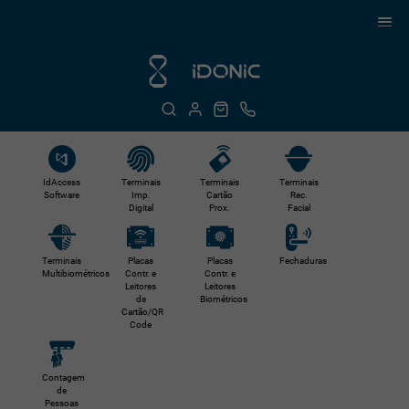
IdAccess
Terminais
Terminais
Terminais
Software
Imp.
Cartão
Rec.
Digital
Prox.
Facial
Terminais
Placas
Placas
Fechaduras
Multibiométricos
Contr. e
Contr. e
Leitores
Leitores
de
Biométricos
Cartão/QR
Code
Contagem
de
Pessoas