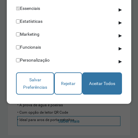
Essenciais
▶
Estatísticas
▶
Marketing
▶
Funcionais
▶
Personalização
▶
Terminais de Acesso Biométricos
Salvar
Rejeitar
Aceitar Todos
Preferências
IDONIC AEON 304
À prova de água e poeiras
Com opção de leitor QR Code
Ideal para aros de porta estreitos
Saber mais